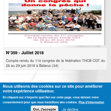
N°359 - Juillet 2018
Compte-rendu du 11e congrès de la fédération THCB CGT du
26 au 29 juin 2018 à Balaruc (34)
Nous utilisons des cookies sur ce site pour améliorer
votre expérience utilisateur.
En cliquant sur n'importe quel lien sur cette page, vous donnez votre
Ⓒ CGT Fédération THCB - Tous les droits réservés -
Mentions légales
consentement pour que nous installions des cookies.
Plus d'information
Contactez-nous
Je décline
Oui, j'accepte