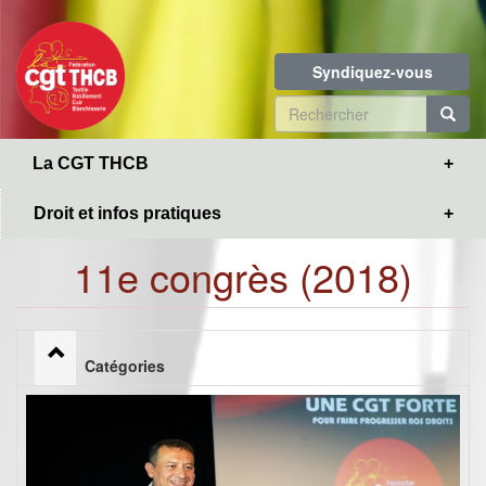
Toggle
Aller
navigation
au
contenu
Syndiquez-vous
principal
Formulaire
de
R
La CGT THCB
recherche
Droit et infos pratiques
11e congrès (2018)
Catégories